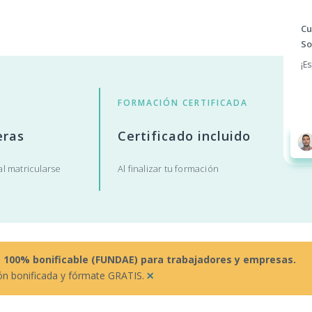
Cu
So
¡E
FORMACIÓN CERTIFICADA
eras
Certificado incluido
l matricularse
Al finalizar tu formación
s 100% bonificable (FUNDAE) para trabajadores y empresas.
×
ón bonificada y fórmate GRATIS.