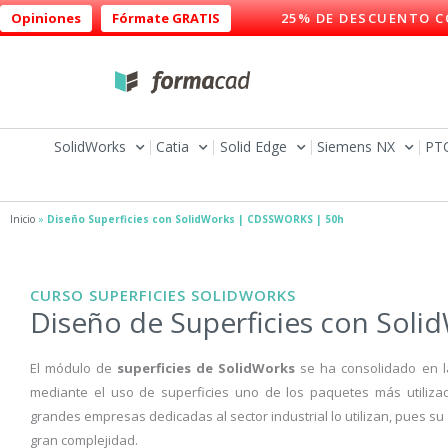
Ir
Opiniones
Fórmate GRATIS
25% DE DESCUENTO C
al
contenido
SolidWorks
Catia
Solid Edge
Siemens NX
PT
Inicio
»
Diseño Superficies con SolidWorks | CDSSWORKS | 50h
CURSO SUPERFICIES SOLIDWORKS
Diseño de Superficies con Soli
El módulo de
superficies de SolidWorks
se ha consolidado en l
mediante el uso de superficies uno de los paquetes más utiliz
grandes empresas dedicadas al sector industrial lo utilizan, pues su 
gran complejidad.