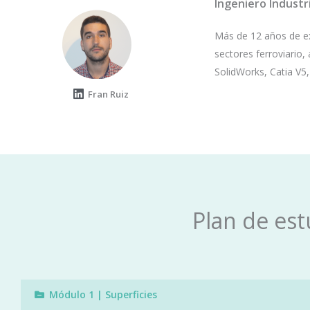
Ingeniero Industr
Más de 12 años de ex
sectores ferroviario,
SolidWorks, Catia V5
L
Fran Ruiz
i
n
k
e
d
i
n
Plan de est
Módulo 1 | Superficies