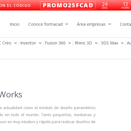
24
12
PROMO25FCAD
ON EL CÓDIGO
DÍAS
HORAS
Inicio
Conoce formacad
Área empresas
Conta
C Creo
Inventor
Fusion 360
Rhino 3D
3DS Max
A
dWorks
a actualidad como el módulo de diseño paramétrico
ado en todo el mundo. Tanto pequeñas, medianas y
uso es muy intuitivo y rápido para realizar diseños de