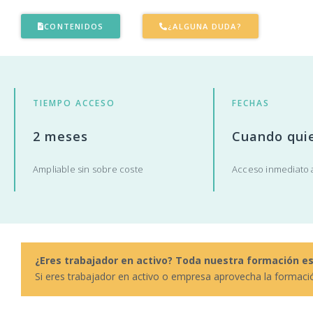
CONTENIDOS
¿ALGUNA DUDA?
TIEMPO ACCESO
FECHAS
2 meses
Cuando qui
Ampliable sin sobre coste
Acceso inmediato a
¿Eres trabajador en activo? Toda nuestra formación e
Si eres trabajador en activo o empresa aprovecha la formaci