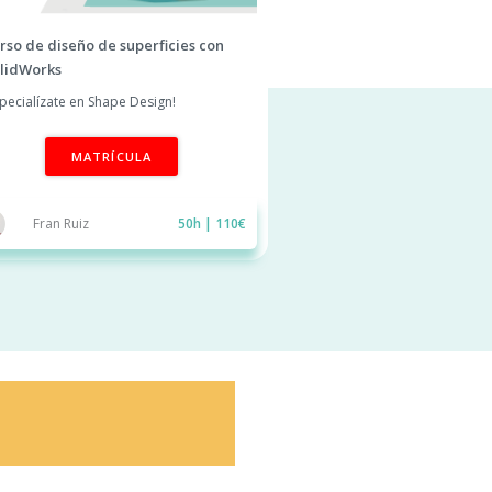
rso de diseño de superficies con
lidWorks
specialízate en Shape Design!
MATRÍCULA
Fran Ruiz
50h | 110€