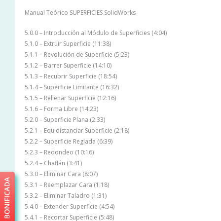
Manual Teórico SUPERFICIES SolidWorks
5.0.0 – Introducción al Módulo de Superficies (4:04)
5.1.0 – Extruir Superficie (11:38)
5.1.1 – Revolución de Superficie (5:23)
5.1.2 – Barrer Superficie (14:10)
5.1.3 – Recubrir Superficie (18:54)
5.1.4 – Superficie Limitante (16:32)
5.1.5 – Rellenar Superficie (12:16)
5.1.6 – Forma Libre (14:23)
5.2.0 – Superficie Plana (2:33)
5.2.1 – Equidistanciar Superficie (2:18)
5.2.2 – Superficie Reglada (6:39)
5.2.3 – Redondeo (10:16)
5.2.4 – Chaflán (3:41)
5.3.0 – Eliminar Cara (8:07)
5.3.1 – Reemplazar Cara (1:18)
5.3.2 – Eliminar Taladro (1:31)
5.4.0 – Extender Superficie (4:54)
5.4.1 – Recortar Superficie (5:48)