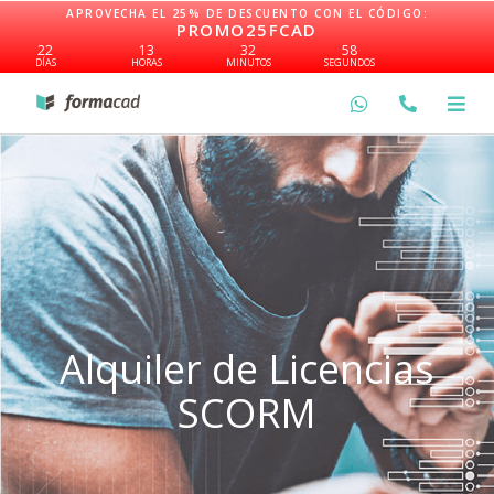
Ir
APROVECHA EL 25% DE DESCUENTO CON EL CÓDIGO:
PROMO25FCAD
al
22
13
32
57
contenido
DÍAS
HORAS
MINUTOS
SEGUNDOS
Alquiler de Licencias
SCORM