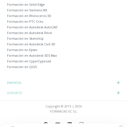
Formación en Solid Edge
Formación en Siemens NX
Formación en Rhinoceros 3D
Formación en PTC Creo
Formación en Autodesk AutoCAD
Formación en Autodesk Revit
Formación en SketchUp
Formación en Autodesk Civil 3D
Formación en Eplan
Formación en Autodesk 3DS Max
Formación en Cype/Cypecad
Formación en QGIS
EMPRESA
SOPORTE
Copyright © 2015 | 2026
FORMACAD EC S.L
F
Y
L
I
a
o
i
n