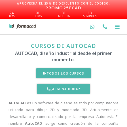
Ir
APROVECHA EL 25% DE DESCUENTO CON EL CÓDIGO:
PROMO25FCAD
al
24
01
31
13
contenido
DÍAS
HORAS
MINUTOS
SEGUNDOS
CURSOS DE AUTOCAD
AUTOCAD, diseño industrial desde el primer
momento.
TODOS LOS CURSOS
¿ALGUNA DUDA?
AutoCAD
es un software de diseño asistido por computadora
utilizado para dibujo 2D y modelado 3D. Actualmente es
desarrollado y comercializado por la empresa Autodesk. El
nombre
AutoCAD
surge como creación de la compañía