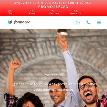
Ir
APROVECHA EL 25% DE DESCUENTO CON EL CÓDIGO:
PROMO25FCAD
al
24
18
53
54
contenido
DÍAS
HORAS
MINUTOS
SEGUNDOS
Promociones
Síguenos en las redes sociales y presta atención a nuestros
descuentos promocionales.