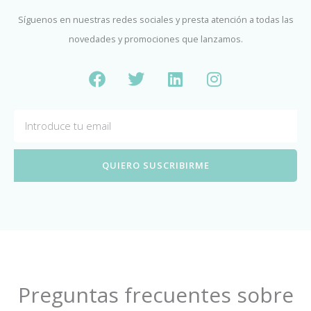
Síguenos en nuestras redes sociales y presta atención a todas las
novedades y promociones que lanzamos.
F
T
L
I
a
w
i
n
c
i
n
s
e
t
k
t
Email
b
t
e
a
o
e
d
g
o
r
i
r
QUIERO SUSCRIBIRME
k
n
a
m
Preguntas frecuentes sobre