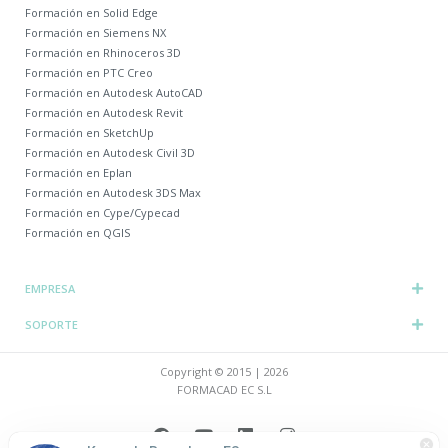
Formación en Solid Edge
Formación en Siemens NX
Formación en Rhinoceros 3D
Formación en PTC Creo
Formación en Autodesk AutoCAD
Formación en Autodesk Revit
Formación en SketchUp
Formación en Autodesk Civil 3D
Formación en Eplan
Formación en Autodesk 3DS Max
Formación en Cype/Cypecad
Formación en QGIS
EMPRESA
SOPORTE
Copyright © 2015 | 2026
FORMACAD EC S.L
F
Y
L
I
a
o
i
n