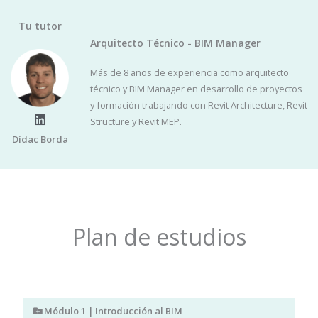
Tu tutor
Arquitecto Técnico - BIM Manager
Más de 8 años de experiencia como arquitecto
técnico y BIM Manager en desarrollo de proyectos
y formación trabajando con Revit Architecture, Revit
Structure y Revit MEP.
L
i
Dídac Borda
n
k
e
d
i
n
Plan de estudios
Módulo 1 | Introducción al BIM