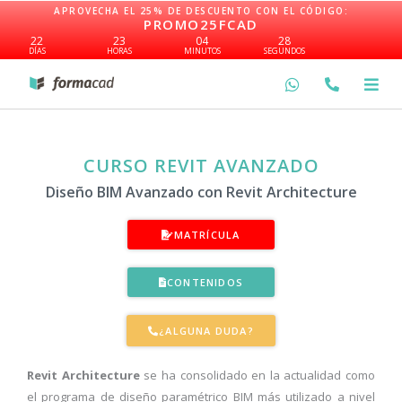
Ir
APROVECHA EL 25% DE DESCUENTO CON EL CÓDIGO:
PROMO25FCAD
al
22
23
04
27
contenido
DÍAS
HORAS
MINUTOS
SEGUNDOS
CURSO REVIT AVANZADO
Diseño BIM Avanzado con Revit Architecture
MATRÍCULA
CONTENIDOS
¿ALGUNA DUDA?
Revit Architecture
se ha consolidado en la actualidad como
el programa de diseño paramétrico BIM más utilizado a nivel