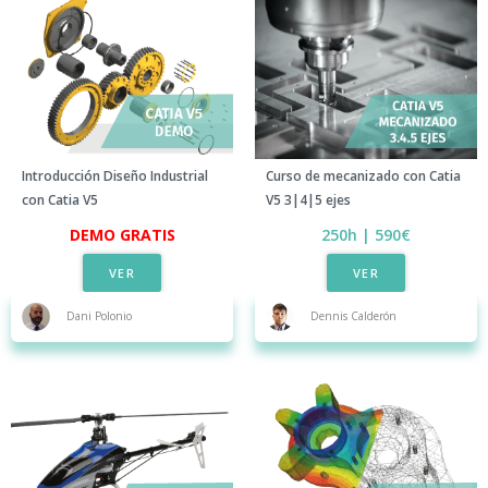
Introducción Diseño Industrial
Curso de mecanizado con Catia
con Catia V5
V5 3|4|5 ejes​
DEMO GRATIS​
250h | 590€​
VER
VER
Dani Polonio
Dennis Calderón