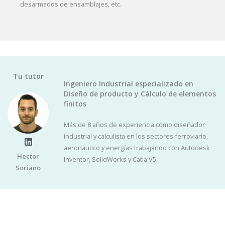
desarmados de ensamblajes, etc.
Tu tutor
Ingeniero Industrial especializado en
Diseño de producto y Cálculo de elementos
finitos
Más de 8 años de experiencia como diseñador
industrial y calculista en los sectores ferroviario,
L
aeronáutico y energías trabajando con Autodesk
i
Hector
Inventor, SolidWorks y Catia V5.
n
Soriano
k
e
d
i
n