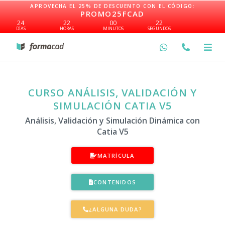
Ir
APROVECHA EL 25% DE DESCUENTO CON EL CÓDIGO:
PROMO25FCAD
al
24
22
00
21
contenido
DÍAS
HORAS
MINUTOS
SEGUNDOS
CURSO ANÁLISIS, VALIDACIÓN Y
SIMULACIÓN CATIA V5
Análisis, Validación y Simulación Dinámica con
Catia V5
MATRÍCULA
CONTENIDOS
¿ALGUNA DUDA?