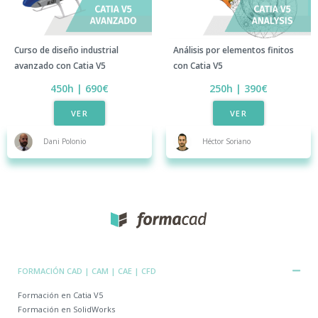
Curso de diseño industrial
Análisis por elementos finitos
avanzado con Catia V5​
con Catia V5​
450h | 690€
250h | 390€​
VER
VER
Dani Polonio
Héctor Soriano
FORMACIÓN CAD | CAM | CAE | CFD
Formación en Catia V5
Formación en SolidWorks