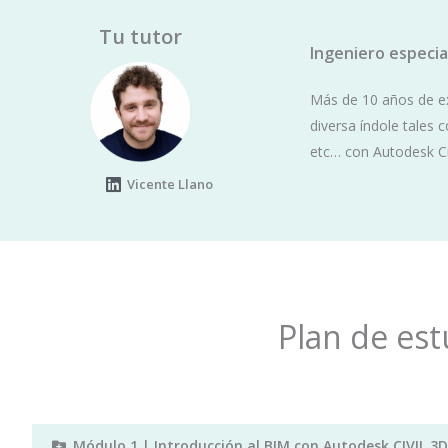
Tu tutor
Ingeniero especia
Más de 10 años de e
diversa índole tales c
etc… con Autodesk Civ
L
Vicente Llano
i
n
k
e
d
i
n
Plan de est
Módulo 1 | Introducción al BIM con Autodesk CIVIL 3D