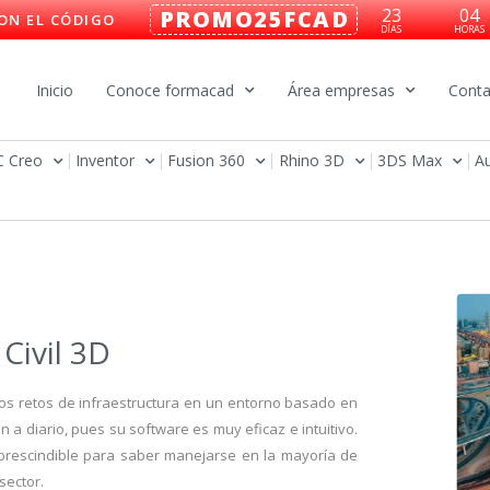
23
04
PROMO25FCAD
ON EL CÓDIGO
DÍAS
HORAS
Inicio
Conoce formacad
Área empresas
Conta
C Creo
Inventor
Fusion 360
Rhino 3D
3DS Max
A
Civil 3D
ejos retos de infraestructura en un entorno basado en
 a diario, pues su software es muy eficaz e intuitivo.
mprescindible para saber manejarse en la mayoría de
sector.