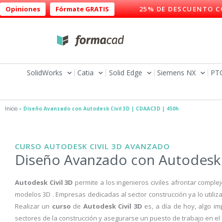
Ir
Opiniones
Fórmate GRATIS
25% DE DESCUENTO C
al
contenido
SolidWorks
Catia
Solid Edge
Siemens NX
PT
Inicio
»
Diseño Avanzado con Autodesk Civil 3D | CDAAC3D | 450h
CURSO AUTODESK CIVIL 3D AVANZADO
Diseño Avanzado con Autodesk 
Autodesk Civil 3D
permite a los ingenieros civiles afrontar compl
modelos 3D . Empresas dedicadas al sector construcción ya lo utilizan
Realizar un
curso
de
Autodesk Civil 3D
es, a día de hoy, algo i
sectores de la construcción y asegurarse un puesto de trabajo en el 