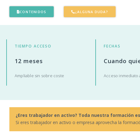
CONTENIDOS
¿ALGUNA DUDA?
TIEMPO ACCESO
FECHAS
12 meses
Cuando qui
Ampliable sin sobre coste
Acceso inmediato a
¿Eres trabajador en activo? Toda nuestra formación e
Si eres trabajador en activo o empresa aprovecha la formaci