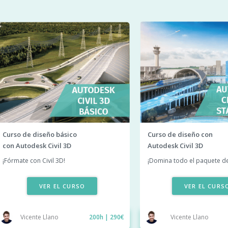
Curso de diseño básico
Curso de diseño con
con Autodesk Civil 3D
Autodesk Civil 3D
¡Fórmate con Civil 3D!
¡Domina todo el paquete de 
VER EL CURSO
VER EL CURS
Vicente Llano
200h | 290€
Vicente Llano