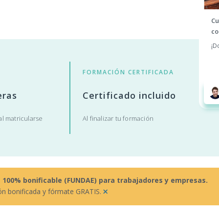
Cu
co
¡D
FORMACIÓN CERTIFICADA
eras
Certificado incluido
l matricularse
Al finalizar tu formación
s 100% bonificable (FUNDAE) para trabajadores y empresas.
×
ón bonificada y fórmate GRATIS.