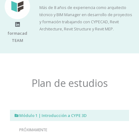
Más de 8 años de experiencia como arquitecto
técnico y BIM Manager en desarrollo de proyectos
y formación trabajando con CYPECAD, Revit
L
Architecture, Revit Structure y Revit MEP.
i
formacad
n
TEAM
k
e
d
i
n
Plan de estudios
Módulo 1 | Introducción a CYPE 3D
PRÓXIMAMENTE