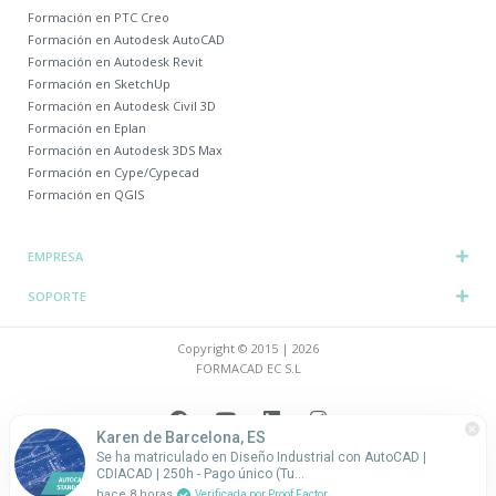
Formación en PTC Creo
Formación en Autodesk AutoCAD
Formación en Autodesk Revit
Formación en SketchUp
Formación en Autodesk Civil 3D
Formación en Eplan
Formación en Autodesk 3DS Max
Formación en Cype/Cypecad
Formación en QGIS
EMPRESA
SOPORTE
Copyright © 2015 | 2026
FORMACAD EC S.L
F
Y
L
I
a
o
i
n
Karen de Barcelona, ES
c
u
n
s
Se ha matriculado en Diseño Industrial con AutoCAD |
e
t
k
t
Aviso legal
|
Condiciones
|
Privacidad
|
Cookies
CDIACAD | 250h - Pago único (Tu…
b
u
e
a
hace 8 horas
Verificada por Proof Factor