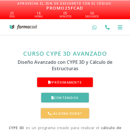
Ir
APROVECHA EL 25% DE DESCUENTO CON EL CÓDIGO:
PROMO25FCAD
al
25
18
05
36
contenido
DÍAS
HORAS
MINUTOS
SEGUNDOS
CURSO CYPE 3D AVANZADO
Diseño Avanzado con CYPE 3D y Cálculo de
Estructuras
PRÓXIMAMENTE
CONTENIDOS
¿ALGUNA DUDA?
CYPE 3D
es un programa creado para realizar el
cálculo de