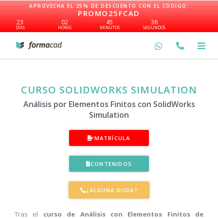
Ir
APROVECHA EL 25% DE DESCUENTO CON EL CÓDIGO:
PROMO25FCAD
al
23
02
45
36
contenido
DÍAS
HORAS
MINUTOS
SEGUNDOS
CURSO SOLIDWORKS SIMULATION
Análisis por Elementos Finitos con SolidWorks
Simulation
MATRÍCULA
CONTENIDOS
¿ALGUNA DUDA?
Tras el
curso de Análisis con Elementos Finitos de