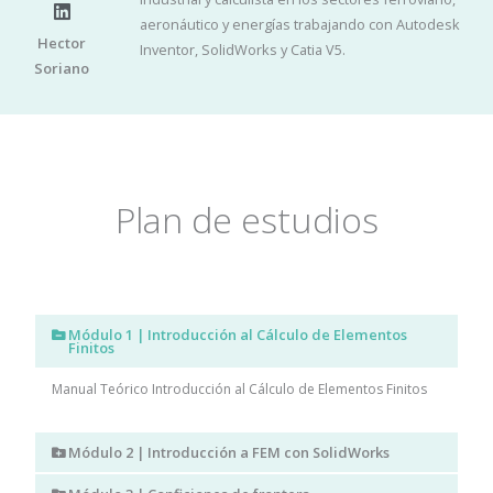
L
aeronáutico y energías trabajando con Autodesk
i
Hector
Inventor, SolidWorks y Catia V5.
n
Soriano
k
e
d
i
n
Plan de estudios
Módulo 1 | Introducción al Cálculo de Elementos
Finitos
Manual Teórico Introducción al Cálculo de Elementos Finitos
Módulo 2 | Introducción a FEM con SolidWorks