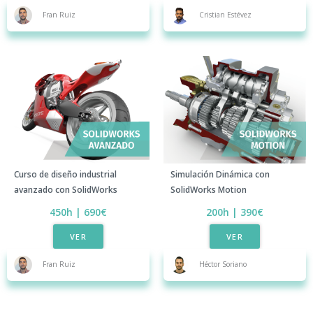
Cristian Estévez
Fran Ruiz
Curso de diseño industrial
Simulación Dinámica con
avanzado con SolidWorks​
SolidWorks Motion​
450h | 690€
200h | 390€​
VER
VER
Fran Ruiz
Héctor Soriano