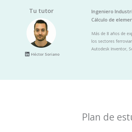
Tu tutor
Ingeniero Industr
Cálculo de elemen
Más de 8 años de expe
los sectores ferrovia
Autodesk Inventor, S
L
Héctor Soriano
i
n
k
e
d
i
n
Plan de est