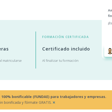
An
fi
¡E
FORMACIÓN CERTIFICADA
eras
Certificado incluido
l matricularse
Al finalizar tu formación
s 100% bonificable (FUNDAE) para trabajadores y empresas.
×
ón bonificada y fórmate GRATIS.