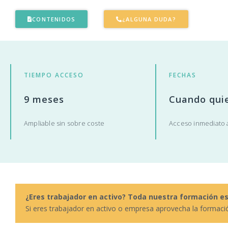
CONTENIDOS
¿ALGUNA DUDA?
TIEMPO ACCESO
FECHAS
9 meses
Cuando qui
Ampliable sin sobre coste
Acceso inmediato a
¿Eres trabajador en activo? Toda nuestra formación e
Si eres trabajador en activo o empresa aprovecha la formaci