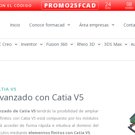
24
08
PROMO25FCAD
ON EL CÓDIGO
DÍAS
HORAS
Inicio
Conoce formacad
Área empresas
Conta
C Creo
Inventor
Fusion 360
Rhino 3D
3DS Max
A
TIA V5
Avanzado con Catia V5
nzado de Catia V5
tendrás la posibilidad de ampliar
 finitos con Catia V5 está compuesto por los módulos
 acceder de forma rápida e intuitiva al dominio del
lculos mediante
elementos finitos con Catia V5
.