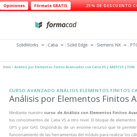
Ir
Opiniones
Fórmate GRATIS
25% DE DESCUENTO C
al
contenido
SolidWorks
Catia
Solid Edge
Siemens NX
PT
Inicio
»
Análisis por Elementos Finitos Avanzados con Catia V5 | AAEFCV5 | 350h
CURSO AVANZADO ANÁLISIS ELEMENTOS FINITOS CA
Análisis por Elementos Finitos 
Mediante nuestro
curso de Análisis con Elementos Finitos Ava
tus conocimientos de Catia V5 a otro nivel. El bloque de elementos
GPS y por GAS. Dispondrás de un enorme recurso que te permitirá
funcionamiento de las herramientas del módulo para realizar los cá