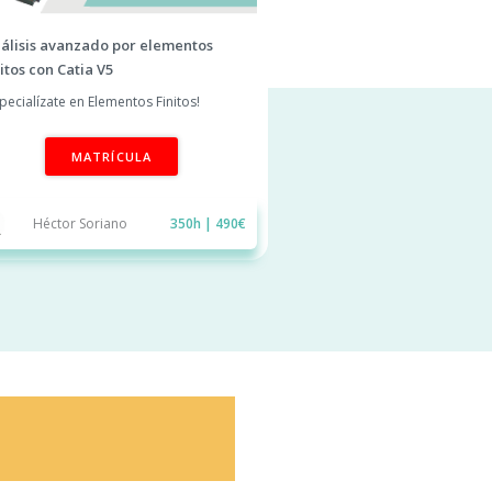
álisis avanzado por elementos
nitos con Catia V5
specialízate en Elementos Finitos!
MATRÍCULA
Héctor Soriano
350h | 490€